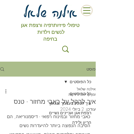
טיפולי פיזיותרפיה ורצפת אגן
לנשים וילדות
בחיפה
פוסט
כל הפוסטים
אילנה שלאל
כל הפוסטים
זמן קריאה 3 דקות
איך להקל על כאבי מחזור - טנס
איך לטפל בעצמך ובגופך
עודכן:
2 ביולי 2024
רצפת-אגן ועניינים נשיים
כאבי מחזור ובמינוח רפואי - דיסמנוריאה, הם 
הריון ולידה
הסיבה הנפוצה ביותר להיעדרות נשים 