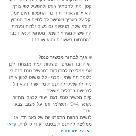
קטן, ניתן להסתיר אותו ולהפעיל לפי צורך. 
הוא ילווה אותך תוך כדי התפקוד היום יומי, 
יקל על כאביך ויאפשר לך לסיים את המרוץ 
היומי שלך. מניסיוני גם נשים ילדות ונערות 
החוששות מגירוי חשמלי מסתגלות אליו כבר 
בהתנסות ראשונית והוא שווה!!! 
# איך לבחור מכשיר טנס? 
יש הרבה דגמים, ופשטות תמיד מנצחת. לכן 
אני ממליצה להתנסות במכשיר טנס סנסורי 
כלומר תחושתי, ומכני - קל ופשוט לכוון אותו. 
ניתן להשאילו להתנסות מיד-שרה והוא זול 
לרכישה בכללית מושלם. 
קיים מכשיר טנס, דגם ייעודי לכאבי מחזור 
נקרא  OVA - תשלמי יותר על עיצוב וצבע 
וורוד. 
לנשים החוות התפרצויות של כאב חד, אני 
ממליצה להתנסות בטנס ייעודי ליולדת, 
קראי 
כאן על יתרונותיו.