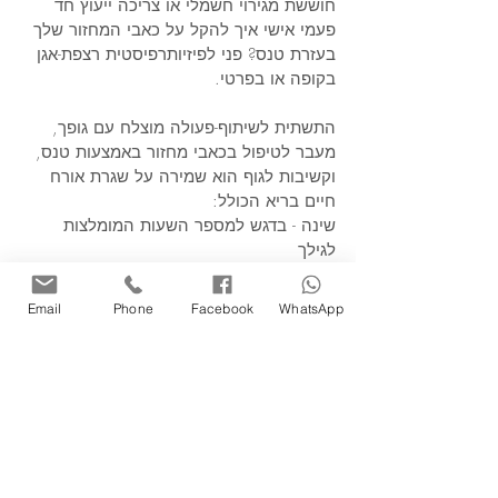
חוששת מגירוי חשמלי או צריכה ייעוץ חד 
פעמי אישי איך להקל על כאבי המחזור שלך 
בעזרת טנס? פני לפיזיותרפיסטית רצפת-אגן 
בקופה או בפרטי.
התשתית לשיתוף-פעולה מוצלח עם גופך, 
מעבר לטיפול בכאבי מחזור באמצעות טנס, 
וקשיבות לגוף הוא שמירה על שגרת אורח 
חיים בריא הכולל: 
שינה - בדגש למספר השעות המומלצות 
לגילך 
תזונה - בדגש על כמות החלבון בהתאם 
למשקלך
Email
Phone
Facebook
WhatsApp
פעילות-גופנית סדירה - אימונים אירובים כמו 
הליכה מהירה ואימוני כוח של שרירי ליבה 
ומתיחות. 
למדי להכיר את גופך, הקשיבי לגופך ובחני 
מה מקל על כאבי המחזור שלך - להיות יותר 
בתנועה או להיות במנוחה? הקשיבי לגופך 
ושלבי בין האמצעים השונים לפי הצורך.