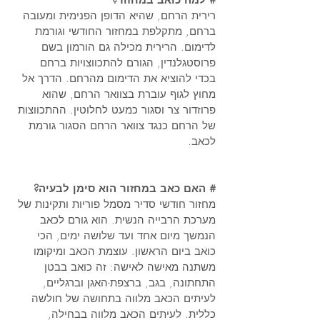
# למה כואב במחזור? 
רירית הרחם, שהיא הדופן הפנימית ומעובה 
ברחם, מתקלפת במחזור החודשי וגורמת 
לדימום. הרירית מכילה גם הורמון בשם 
פרוסטגלנדין, הגורם להתכווצויות ברחם 
בכדי להוציא את הדימום מהרחם. הדרך אל 
מחוץ לגוף עוברת בצוואר הרחם, שהוא 
פרוזדור צר וסגור כמעט לחלוטין. ההתכווצות 
של הרחם כנגד צוואר הרחם הסגור גורמת 
לכאב. 
# האם כאב במחזור הוא סימן לבעיה?
מחזור חודשי סדיר מסמל פוריות ותקינות של 
מערכת הרבייה הנשית. הוא גורם לכאב 
הנמשך מיום אחד ועד שלושה ימים, הכי 
כואב ביום הראשון. עוצמת הכאב ומיקומו 
משתנה מאישה לאישה: זה כואב בבטן 
התחתונה, בגב, ברצפת-האגן וברגליים, 
לעיתים הכאב מלווה בתחושה של חולשה 
כללית. לעיתים הכאב מלווה בבחילה, 