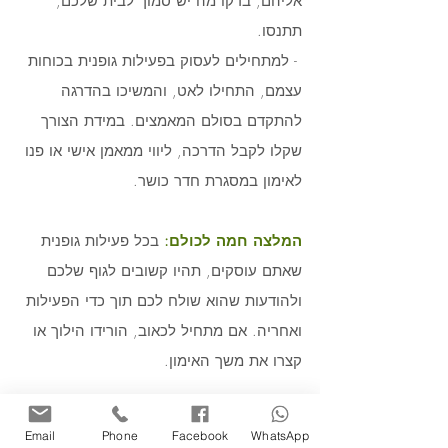
אליהם, בדקו מה יש סמוך לבית שלכם, 
תתנסו. 
 - למתחילים לעסוק בפעילות גופנית בכוחות 
עצמם, התחילו לאט, והמשיכו בהדרגה 
להתקדם בסולם המאמצים. במידת הצורך 
שקלו לקבל הדרכה, ליווי ממאמן אישי או פנו 
לאימון במסגרת חדר כושר.
המלצה חמה לכולם:
 בכל פעילות גופנית 
שאתם עוסקים, תהיו קשובים לגוף שלכם 
ולהודעות שהוא שולח לכם תוך כדי הפעילות 
ואחריה. אם מתחיל לכאוב, הורידו הילוך או 
קצרו את משך האימון.
שתפו אותנו כאן
 איך אתם שומרים על 
Email
Phone
Facebook
WhatsApp