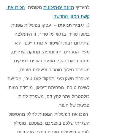
להעדיף 
תזונה ים-תיכונית
 מקומית. 
הכירו את 
קשת המזון החדשה
3. 
יגביר תנועתו –
  עסקו בפעילות גופנית 
באופן סדיר, בדגש על סדיר, זו ה-המלצה 
שתתרום רבות לשיפור איכות חייכם. היא 
מעיין הנעורים. יתרונותיה: מחזקת שרירים, 
מחטבת את הגוף, מונעת כאבים בפרקים, 
משפרת חילוף חומרים ופעילות מעיים, 
משפרת חשק-מיני ותפקוד קוגניטיבי, מסייעת 
לשינה טובה, מפחיתה דיכאון, מורידה רמות 
כולסטרול ויתר לחץ דם, משפרת לחות 
טבעית של העור. 
 הפכו את הפעילות הגופנית לחלק מהטיפול 
השגרתי שלכם בעצמכם ובגופכם. מומלץ 
לעסוק בפעילות גופנית כחצי שעה ביום, 