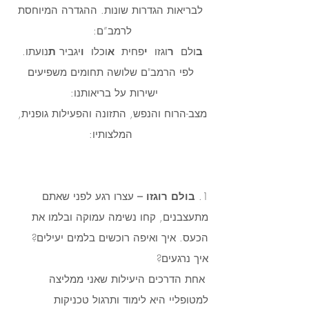
 לבריאות הגדרות שונות. ההגדרה המיוחסת 
לרמב”ם: 
ב
ולם  
ר
וגזו  
י
פחית  
א
וכלו  
ו
יגביר 
ת
נועתו. 
 לפי הרמב"ם שלושה תחומים משפיעים 
ישירות על בריאותנו:  
מצב-הרוח והנפש, התזונה והפעילות גופנית, 
המלצותיו:
1. 
בולם רוגזו –
 עצרו רגע לפני שאתם 
מתעצבנים, קחו נשימה עמוקה ובלמו את 
הכעס. איך ואיפה רוכשים בלמים יעילים? 
איך נרגעים?
 אחת הדרכים היעילות שאני ממליצה 
למטופליי היא לימוד ותרגול טכניקות 