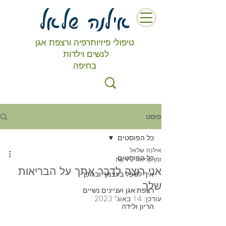
טיפולי פיזיותרפיה ורצפת אגן
לנשים וילדות
בחיפה
פוסט
כל הפוסטים
אילנה שלאל
כל הפוסטים
זמן קריאה 2 דקות
אני רוצה לדבר אתך על הבריאות
איך לטפל בעצמך ובגופך
שלך
רצפת-אגן ועניינים נשיים
עודכן:
14 באוג׳ 2023
הריון ולידה