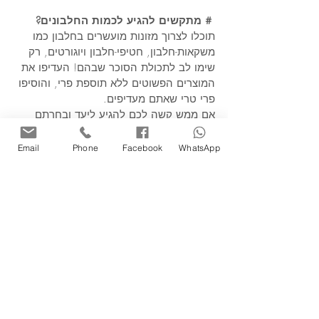
#
מתקשים להגיע לכמות החלבונים? 
תוכלו לצרוך מזונות מועשרים בחלבון כמו 
משקאות-חלבון, חטיפי-חלבון ויוגורטים, רק 
שימו לב לתכולת הסוכר שבהם! העדיפו את 
המוצרים הפשוטים ללא תוספת פרי, והוסיפו 
פרי טרי שאתם מעדיפים. 
אם ממש קשה לכם להגיע ליעד ובחרתם 
ליטול תוסף אבקת-חלבון העדיפו 
אבקת-חלבון שמקורה מי- גבינה whey , 
Email
Phone
Facebook
WhatsApp
תוכלו לשלב את האבקה ולשדרג את הערך 
התזונתי במתכונים שאתם אוהבים: חביתות, 
פשטידות, עוגות ועוגיות. אבקות-החלבון 
נמצאות  בשימוש נרחב אצל ספורטאים 
שעובדים על כוח ופיתוח גוף, וגם בקשישים 
המתקשים להגיע ליעד. בשימוש באבקות פנו 
לייעוץ עם תזונאית. 
 הנה כמה דוגמאות לתכולת-חלבון 
במוצרי מזון שונים
 שיביאו אתכם לצריכה 
נכונה. מידע מדויק של ערכים תזונתיים 