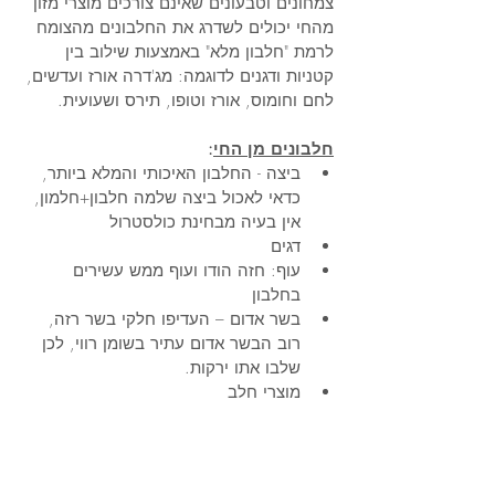
צמחונים וטבעונים שאינם צורכים מוצרי מזון 
מהחי יכולים לשדרג את החלבונים מהצומח 
לרמת "חלבון מלא" באמצעות שילוב בין 
קטניות ודגנים לדוגמה: מג'דרה אורז ועדשים, 
לחם וחומוס, אורז וטופו, תירס ושעועית.
חלבונים מן החי
:
ביצה - החלבון האיכותי והמלא ביותר, 
כדאי לאכול ביצה שלמה חלבון+חלמון, 
אין בעיה מבחינת כולסטרול
דגים
עוף: חזה הודו ועוף ממש עשירים 
בחלבון 
בשר אדום – העדיפו חלקי בשר רזה, 
רוב הבשר אדום עתיר בשומן רווי, לכן 
שלבו אתו ירקות.
מוצרי חלב  