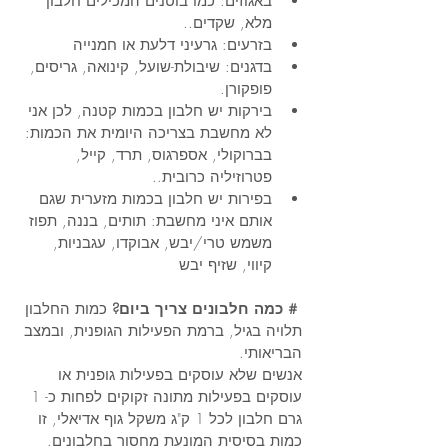
באגוזים: כמו בוטנים המכילים חלבון 
מלא, שקדים..
בזרעים: גרעיני דלעת או חמנייה
בדגנים: שיבולת-שועל, קינואה, גריסים, 
פופקורן. 
בירקות יש חלבון בכמות קטנה, לכן אני 
לא מחשבת בצריכה היומית את הכמות: 
בברוקולי, אספרגוס, תרד, קייל, 
פטרוזיליה כרובית.. 
בפירות יש חלבון בכמות מזערית שגם 
אותם איני מחשבת: תותים, בננה, תפוז 
משמש טרי/יבש, אבוקדו, עגבניות, 
קיווי, שזיף יבש
 # כמה חלבונים צריך ביום?
 כמות החלבון 
תלויה בגיל, ברמת הפעילות הגופנית, ובמצב 
הבריאותי. 
אנשים שלא עוסקים בפעילות גופנית או 
עוסקים בפעילות מתונה זקוקים לפחות כ- 1 
גרם חלבון לכל 1 ק"ג משקל גוף אדיאלי, זו 
כמות בסיסית המונעת מחסור בחלבונים. 