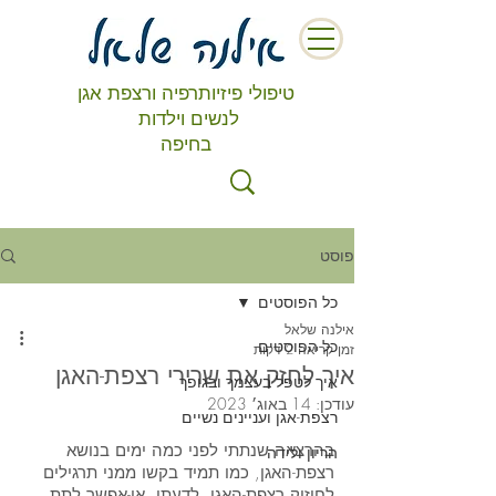
טיפולי פיזיותרפיה ורצפת אגן
לנשים וילדות
בחיפה
פוסט
כל הפוסטים
אילנה שלאל
כל הפוסטים
זמן קריאה 2 דקות
איך לחזק את שרירי רצפת-האגן
איך לטפל בעצמך ובגופך
עודכן:
14 באוג׳ 2023
רצפת-אגן ועניינים נשיים
בהרצאה שנתתי לפני כמה ימים בנושא 
הריון ולידה
רצפת-האגן, כמו תמיד בקשו ממני תרגילים 
לחיזוק רצפת-האגן. לדעתי, אי-אפשר לתת 