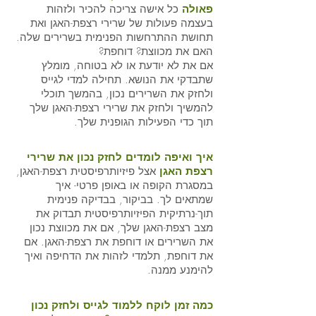
פאולה 
כל אישה צריכה להכיר ולזהות 
בעצמה פעולות של שרירי רצפת-האגן ואת 
תחושת ההתרחשות הפנימית בשרירים שלה. 
האם את מכווצת? דוחפת? 
אם את לא יודעת או לא בטוחה, מומלץ 
שתבדקי את הנושא. תחילה למדי לגייס 
ולחזק את השרירים נכון, בהמשך תוכלי 
להמשיך ולחזק את שרירי רצפת-האגן שלך 
תוך כדי הפעילות הגופנית שלך.
איך ואיפה לומדים לחזק נכון את שרירי 
רצפת האגן 
אצל פיזיותרפיסטית רצפת-האגן, 
במסגרת הקופה או באופן פרטי- איך 
שמתאים לך. בביקור, בבדיקה פנימית 
תוך-נרתיקית הפיזיותרפיסטית תבדוק את 
מצב רצפת-האגן שלך, אם את מכווצת נכון 
את השרירים או דוחפת את רצפת-האגן. אם 
את דוחפת, תלמדי לזהות את הדחיפה ואיך 
להימנע ממנה. 
כמה זמן לוקח ללמוד לגייס ולחזק נכון 