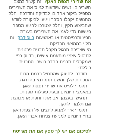
את שרירי רצפת האגן? 
 זה קשור למצב 
השרירים: נשים שיודעות לגייס את השרירים 
מספיק ביקור אחד בו לבדיקה והדרכה. חלק 
מהנשים יקבלו הסבר ויגיעו לביקורת לוודא 
שהביצוע תקין, וחלק יצטרכו להגיע מספר 
פגישות כדי לאמן את השרירים בעזרת 
הפיזיותרפיסטית או באמצעות 
ביופידבק
.
 זה 
תלוי בממצאי הבדיקה.
מי שצריכה תרגול תקבל תכנית פרטנית 
לתרגול עצמי מותאמת אישית, בדיוק כפי 
שמקבלים תכנית בחדר כושר. התכנית 
כוללת:
 - תודרכי לחיזוק שמתחיל ברמת הכוח 
הנוכחית שלך ומשם תתקדמי בהדרגה. 
 - תלמדי לגייס את שרירי רצפת-האגן 
במאמצי היומיום ובעת פעילות גופנית. 
 - תרגישי בעצמך אם את דוחפת או מכווצת 
וגם תלמדי לתקן. 
 - תלמדי איך למנוע לחצים על רצפת-האגן 
בחיי היומיום למניעת צניחת אברי האגן.
לסיכום אם יש לך ספק אם את מגייסת 