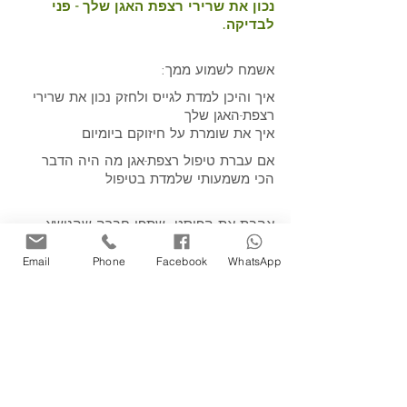
נכון את שרירי רצפת האגן שלך - פני 
לבדיקה.
אשמח לשמוע ממך:  
איך והיכן למדת לגייס ולחזק נכון את שרירי 
רצפת-האגן שלך 
איך את שומרת על חיזוקם ביומיום 
אם עברת טיפול רצפת-אגן מה היה הדבר 
הכי משמעותי שלמדת בטיפול
אהבת את הפוסט, שתפי חברה שהנושא 
יעניין אותה.
Email
Phone
Facebook
WhatsApp
אולי גם תאהבי פוסטים נוספים כמו:
להתאפק או לא להתאפק?
אני רוצה לדבר אתך על הבריאות שלך
איך להקל על כאבי מחזור