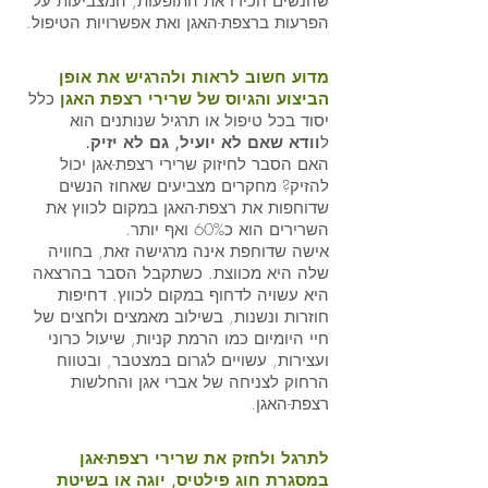
שהנשים הכירו את התופעות, המצביעות על 
הפרעות ברצפת-האגן ואת אפשרויות הטיפול. 
מדוע חשוב לראות ולהרגיש את אופן 
הביצוע והגיוס של שרירי רצפת האגן 
כלל 
יסוד בכל טיפול או תרגיל שנותנים הוא 
ל
וודא שאם לא יועיל, גם לא יזיק.
האם הסבר לחיזוק שרירי רצפת-אגן יכול 
להזיק? מחקרים מצביעים שאחוז הנשים 
שדוחפות את רצפת-האגן במקום לכווץ את 
השרירים הוא כ60% ואף יותר.
אישה שדוחפת אינה מרגישה זאת, בחוויה 
שלה היא מכווצת. כשתקבל הסבר בהרצאה 
היא עשויה לדחוף במקום לכווץ. דחיפות 
חוזרות ונשנות, בשילוב מאמצים ולחצים של 
חיי היומיום כמו הרמת קניות, שיעול כרוני 
ועצירות, עשויים לגרום במצטבר, ובטווח 
הרחוק לצניחה של אברי אגן והחלשות 
רצפת-האגן. 
לתרגל ולחזק את שרירי רצפת-אגן 
במסגרת חוג פילטיס, יוגה או בשיטת 